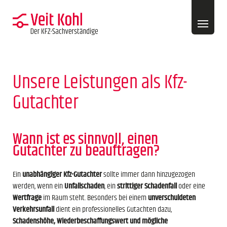
Classic Data
Über mich
Unsere Leistungen als Kfz-
Gutachter
Kontakt
Wann ist es sinnvoll, einen
Formulare
Gutachter zu beauftragen?
Ein
unabhängiger Kfz-Gutachter
sollte immer dann hinzugezogen
werden, wenn ein
Unfallschaden
, ein
strittiger Schadenfall
oder eine
Wertfrage
im Raum steht. Besonders bei einem
unverschuldeten
Verkehrsunfall
dient ein professionelles Gutachten dazu,
Schadenshöhe, Wiederbeschaffungswert und mögliche